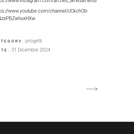
tps://www.instagram.com/arches_arredamenti/
tps://www.youtube.com/channel/UCkchOb-
NzsPBZiehuxHXw
progetti
ATEGORY:
31 Dicembre 2024
ATE: