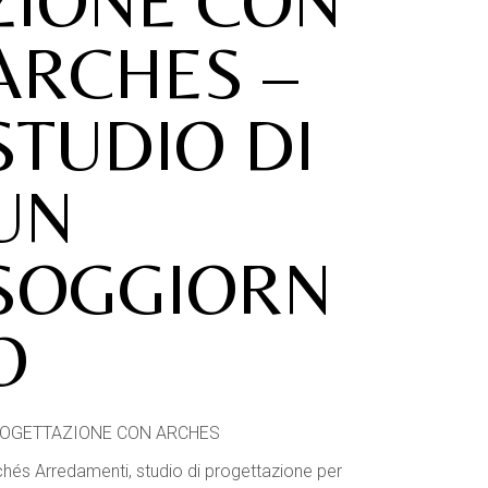
ZIONE CON
ARCHES –
STUDIO DI
UN
SOGGIORN
O
OGETTAZIONE CON ARCHES
chés Arredamenti, studio di progettazione per