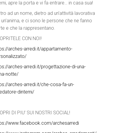
erni, apre la porta e vi fa entrare… in casa sua!
tro ad un nome, dietro ad un’attività lavorativa
è un’anima, e ci sono le persone che ne fanno
rte e che la rappresentano.
OPRITELE CON NOI!
tps://arches-arredi.it/appartamento-
rsonalizzato/
ps://arches-arredi.it/progettazione-di-una-
na-notte/
ps://arches-arredi.it/che-cosa-fa-un-
edatore-dinterni/
OPRI DI PIU’ SUI NOSTRI SOCIAL!
tps://www.facebook.com/archesarredi