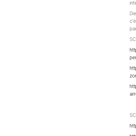
int
Die
c’
pa
SC
ht
pe
htt
zo
htt
arr
SC
ht