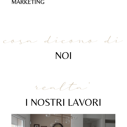
MARKETING
FO
cosa dicono di
NOI
realta'
I NOSTRI LAVORI